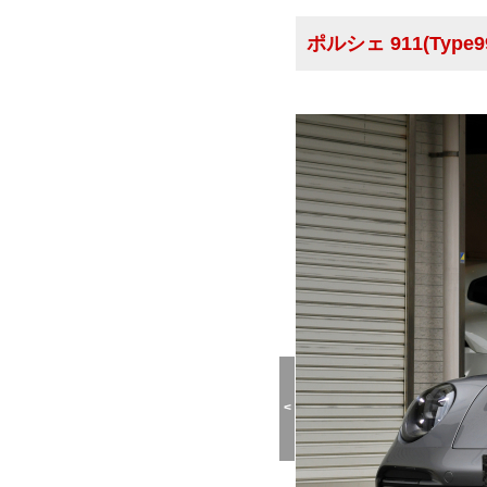
ポルシェ 911(Type992
<