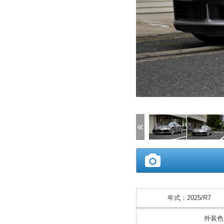
(1/48)
年式
：
2025/R7
外装色