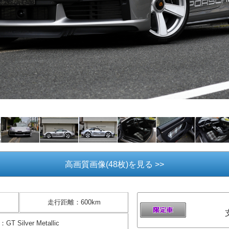
高画質画像(48枚)を見る >>
走行距離
：
600km
：
GT Silver Metallic