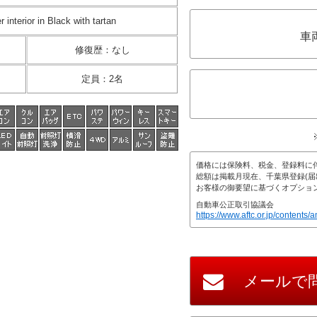
r interior in Black with tartan
車
修復歴
：
なし
定員
：
2名
価格には保険料、税金、登録料に
総額は掲載月現在、千葉県登録(届
お客様の御要望に基づくオプショ
自動車公正取引協議会
https://www.aftc.or.jp/contents/a