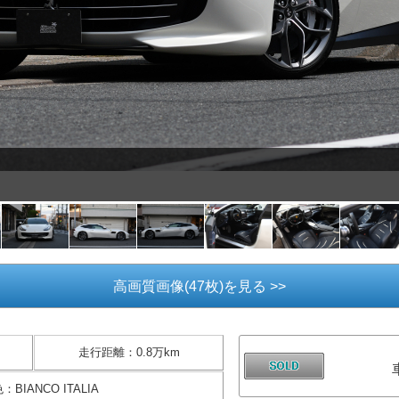
高画質画像(47枚)を見る >>
走行距離
：
0.8万km
色
：
BIANCO ITALIA