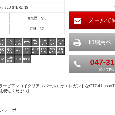
色
：
BLU STERLING
修復歴
：
なし
定員
：
4名
047-31
電話で問
ービアンコイタリア（パール）がエレガントなGTC4 LussoT
お待ちください】
ツインターボ